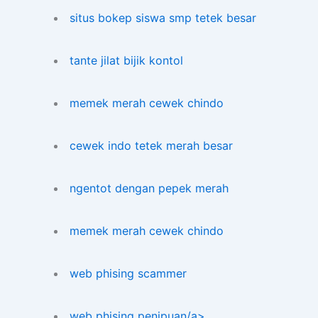
situs bokep siswa smp tetek besar
tante jilat bijik kontol
memek merah cewek chindo
cewek indo tetek merah besar
ngentot dengan pepek merah
memek merah cewek chindo
web phising scammer
web phising penipuan/a>