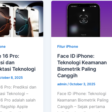
hone
Fitur iPhone
 16 Pro:
Face ID iPhone:
si dan
Teknologi Keamanan
tasi Teknologi
Biometrik Paling
Canggih
ctober 8, 2025
admin
/
October 3, 2025
6 Pro: Prediksi dan
asi Teknologi –
Face ID iPhone: Teknologi
16 Pro adalah salah
Keamanan Biometrik Paling
i flagship Apple
Canggih – Sejak pertama