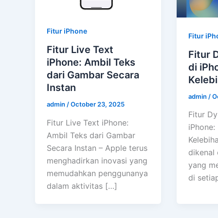
Fitur iPhone
Fitur iP
Fitur Live Text
Fitur 
iPhone: Ambil Teks
di iPh
dari Gambar Secara
Keleb
Instan
admin
/
O
admin
/
October 23, 2025
Fitur Dy
Fitur Live Text iPhone:
iPhone:
Ambil Teks dari Gambar
Kelebih
Secara Instan – Apple terus
dikenal
menghadirkan inovasi yang
yang me
memudahkan penggunanya
di setia
dalam aktivitas […]