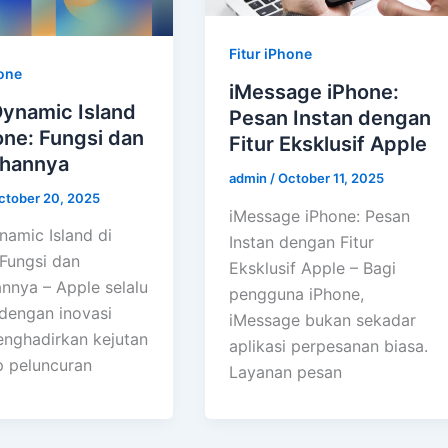
Fitur iPhone
hone
iMessage iPhone:
Dynamic Island
Pesan Instan dengan
one: Fungsi dan
Fitur Eksklusif Apple
ihannya
admin
/
October 11, 2025
ctober 20, 2025
iMessage iPhone: Pesan
namic Island di
Instan dengan Fitur
 Fungsi dan
Eksklusif Apple – Bagi
annya – Apple selalu
pengguna iPhone,
 dengan inovasi
iMessage bukan sekadar
nghadirkan kejutan
aplikasi perpesanan biasa.
p peluncuran
Layanan pesan