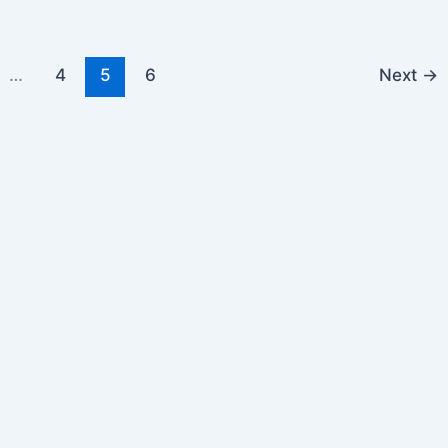
…
4
5
6
Next
→