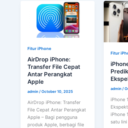
Fitur iPhone
Fitur iP
AirDrop iPhone:
iPhone
Transfer File Cepat
Predik
Antar Perangkat
Ekspek
Apple
admin
/
O
admin
/
October 10, 2025
iPhone 1
AirDrop iPhone: Transfer
Ekspekt
File Cepat Antar Perangkat
iPhone 
Apple – Bagi pengguna
satu lin
produk Apple, berbagi file