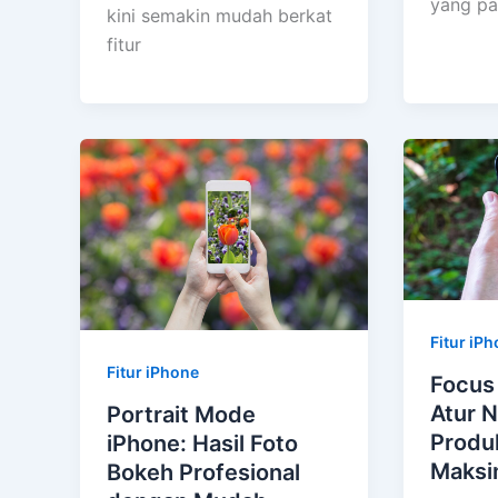
yang pal
kini semakin mudah berkat
fitur
Fitur iP
Fitur iPhone
Focus
Atur N
Portrait Mode
Produk
iPhone: Hasil Foto
Maksi
Bokeh Profesional