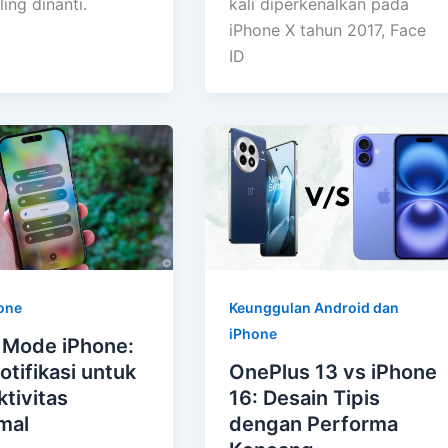
ing dinanti.
kali diperkenalkan pada
iPhone X tahun 2017, Face
ID
hone
Keunggulan Android dan
iPhone
 Mode iPhone:
otifikasi untuk
OnePlus 13 vs iPhone
tivitas
16: Desain Tipis
mal
dengan Performa