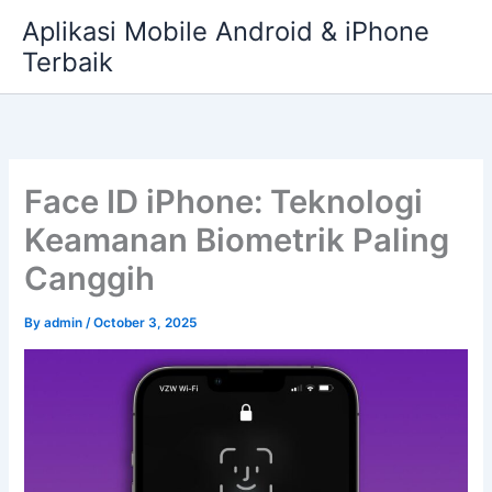
Skip
Aplikasi Mobile Android & iPhone
to
Terbaik
content
Face ID iPhone: Teknologi
Keamanan Biometrik Paling
Canggih
By
admin
/
October 3, 2025