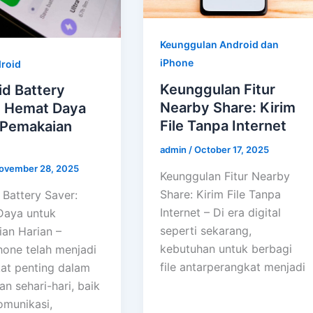
Keunggulan Android dan
iPhone
droid
Keunggulan Fitur
id Battery
Nearby Share: Kirim
: Hemat Daya
File Tanpa Internet
 Pemakaian
n
admin
/
October 17, 2025
ovember 28, 2025
Keunggulan Fitur Nearby
Share: Kirim File Tanpa
 Battery Saver:
Internet – Di era digital
Daya untuk
seperti sekarang,
an Harian –
kebutuhan untuk berbagi
one telah menjadi
file antarperangkat menjadi
at penting dalam
n sehari-hari, baik
omunikasi,