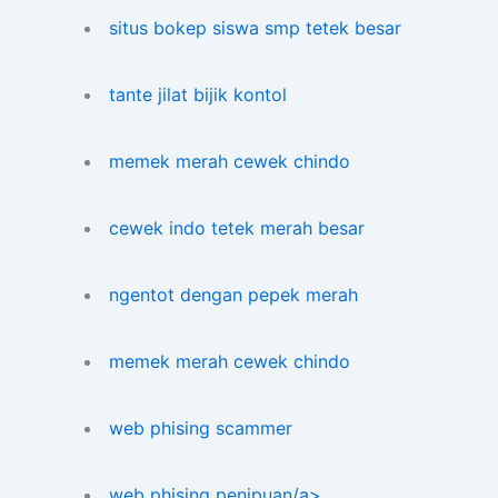
situs bokep siswa smp tetek besar
tante jilat bijik kontol
memek merah cewek chindo
cewek indo tetek merah besar
ngentot dengan pepek merah
memek merah cewek chindo
web phising scammer
web phising penipuan/a>