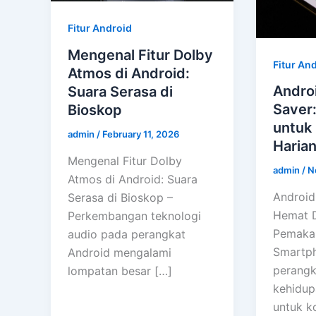
Fitur Android
Mengenal Fitur Dolby
Fitur An
Atmos di Android:
Andro
Suara Serasa di
Saver
Bioskop
untuk
admin
/
February 11, 2026
Haria
Mengenal Fitur Dolby
admin
/
N
Atmos di Android: Suara
Android
Serasa di Bioskop –
Hemat 
Perkembangan teknologi
Pemakai
audio pada perangkat
Smartph
Android mengalami
perangk
lompatan besar […]
kehidupa
untuk k