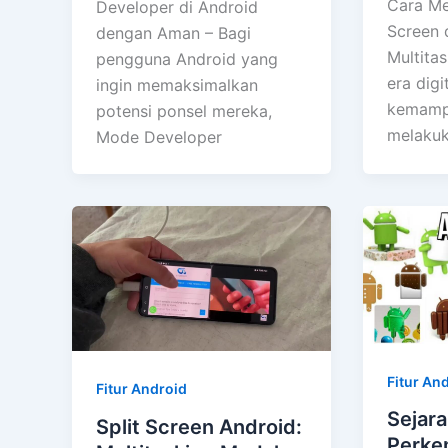
Cara Me
Developer di Android
Screen 
dengan Aman – Bagi
Multita
pengguna Android yang
era digit
ingin memaksimalkan
kemamp
potensi ponsel mereka,
melakuk
Mode Developer
Fitur An
Fitur Android
Sejara
Split Screen Android:
Perke