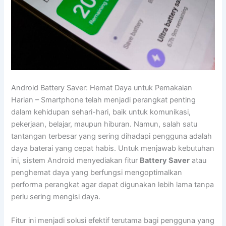
Android Battery Saver: Hemat Daya untuk Pemakaian
Harian – Smartphone telah menjadi perangkat penting
dalam kehidupan sehari-hari, baik untuk komunikasi,
pekerjaan, belajar, maupun hiburan. Namun, salah satu
tantangan terbesar yang sering dihadapi pengguna adalah
daya baterai yang cepat habis. Untuk menjawab kebutuhan
ini, sistem Android menyediakan fitur
Battery Saver
atau
penghemat daya yang berfungsi mengoptimalkan
performa perangkat agar dapat digunakan lebih lama tanpa
perlu sering mengisi daya.
Fitur ini menjadi solusi efektif terutama bagi pengguna yang