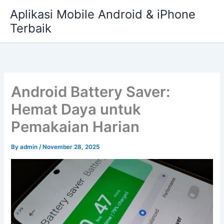
Skip
Aplikasi Mobile Android & iPhone
to
Terbaik
content
Android Battery Saver:
Hemat Daya untuk
Pemakaian Harian
By
admin
/
November 28, 2025