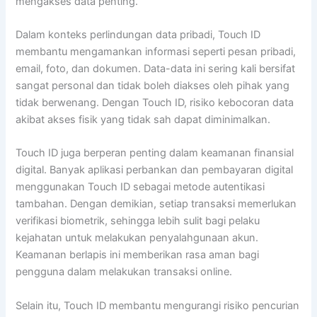
mengakses data penting.
Dalam konteks perlindungan data pribadi, Touch ID
membantu mengamankan informasi seperti pesan pribadi,
email, foto, dan dokumen. Data-data ini sering kali bersifat
sangat personal dan tidak boleh diakses oleh pihak yang
tidak berwenang. Dengan Touch ID, risiko kebocoran data
akibat akses fisik yang tidak sah dapat diminimalkan.
Touch ID juga berperan penting dalam keamanan finansial
digital. Banyak aplikasi perbankan dan pembayaran digital
menggunakan Touch ID sebagai metode autentikasi
tambahan. Dengan demikian, setiap transaksi memerlukan
verifikasi biometrik, sehingga lebih sulit bagi pelaku
kejahatan untuk melakukan penyalahgunaan akun.
Keamanan berlapis ini memberikan rasa aman bagi
pengguna dalam melakukan transaksi online.
Selain itu, Touch ID membantu mengurangi risiko pencurian