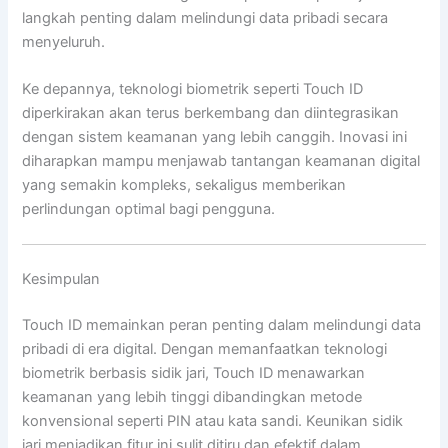
langkah penting dalam melindungi data pribadi secara
menyeluruh.
Ke depannya, teknologi biometrik seperti Touch ID
diperkirakan akan terus berkembang dan diintegrasikan
dengan sistem keamanan yang lebih canggih. Inovasi ini
diharapkan mampu menjawab tantangan keamanan digital
yang semakin kompleks, sekaligus memberikan
perlindungan optimal bagi pengguna.
Kesimpulan
Touch ID memainkan peran penting dalam melindungi data
pribadi di era digital. Dengan memanfaatkan teknologi
biometrik berbasis sidik jari, Touch ID menawarkan
keamanan yang lebih tinggi dibandingkan metode
konvensional seperti PIN atau kata sandi. Keunikan sidik
jari menjadikan fitur ini sulit ditiru dan efektif dalam