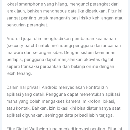
lokasi smartphone yang hilang, mengunci perangkat dari
jarak jauh, bahkan menghapus data jika diperlukan. Fitur ini
sangat penting untuk mengantisipasi risiko kehilangan atau
pencurian perangkat.
Android juga rutin menghadirkan pembaruan keamanan
(security patch) untuk melindungi pengguna dari ancaman
malware dan serangan siber. Dengan sistem keamanan
berlapis, pengguna dapat menjalankan aktivitas digital
seperti transaksi perbankan dan belanja online dengan
lebih tenang.
Dalam hal privasi, Android menyediakan kontrol izin
aplikasi yang detail. Pengguna dapat menentukan aplikasi
mana yang boleh mengakses kamera, mikrofon, lokasi,
atau kontak. Bahkan, izin lokasi kini bisa diatur hanya saat
aplikasi digunakan, sehingga data pribadi lebih terjaga.
Fitur Digital Wellbeing juga menjadi inovasi penting. Fitur ini