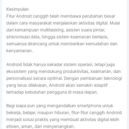
Kesimpulan
Fitur Android canggih telah membawa perubahan besar
dalam cara masyarakat menjalankan aktivitas digital. Mulai
dari kemampuan multitasking, asisten suara pintar,
sinkronisasi data, hingga sistem keamanan berlapis,
semuanya dirancang untuk memberikan kemudahan dan
kenyamanan.
Android tidak hanya sekadar sistem operasi, tetapi juga
ekosistem yang mendukung produktivitas, keamanan, dan
personalisasi secara optimal. Dengan pembaruan teknologi
yang terus dilakukan, Android akan semakin adaptif
terhadap kebutuhan pengguna di masa depan.
Bagi siapa pun yang mengandalkan smartphone untuk
bekerja, belajar, maupun hiburan, fitur-fitur canggih Android
menjadi solusi praktis yang membuat aktivitas digital lebih
efisien, aman, dan menyenangkan.