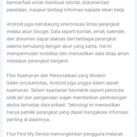
bermanfaat untuk membuat tutorial, dokumentasi
pekerjaan, maupun berbagi informasi kepada rekan kerja.
Android juga mendukung sinkronisasi lintas perangkat
melalui akun Google. Data seperti kontak, email, kalender,
dan dokumen dapat diakses dari berbagai perangkat
selama terhubung dengan akun yang sama. Hal ini
mempermudah mobilitas dan memastikan data tetap aman
meskipun perangkat berganti.
Fitur Keamanan dan Personalisasi yang Modern
Selain produktivitas, Android juga unggul dalam aspek
keamanan. Sistem keamanan biometrik seperti pemindai
sidik jari dan pengenalan wajah memberikan perlindungan
ekstra terhadap data pribadi. Teknologi ini memastikan
hanya pemilik perangkat yang dapat mengakses informasi
penting di dalamnya.
Fitur Find My Device memungkinkan pengguna melacak