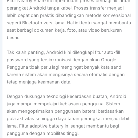
Fitur Nearby Share mempermudah proses berbagi file antar
perangkat Android tanpa kabel. Proses transfer menjadi
lebih cepat dan praktis dibandingkan metode konvensional
seperti Bluetooth versi lama. Hal ini tentu sangat membantu
saat berbagi dokumen kerja, foto, atau video berukuran
besar.
Tak kalah penting, Android kini dilengkapi fitur auto-fill
password yang tersinkronisasi dengan akun Google.
Pengguna tidak perlu lagi mengingat banyak kata sandi
karena sistem akan mengisinya secara otomatis dengan
tetap menjaga keamanan data.
Dengan dukungan teknologi kecerdasan buatan, Android
juga mampu mempelajari kebiasaan pengguna. Sistem
akan mengoptimalkan penggunaan baterai berdasarkan
pola aktivitas sehingga daya tahan perangkat menjadi lebih
lama. Fitur adaptive battery ini sangat membantu bagi
pengguna dengan mobilitas tinggi.