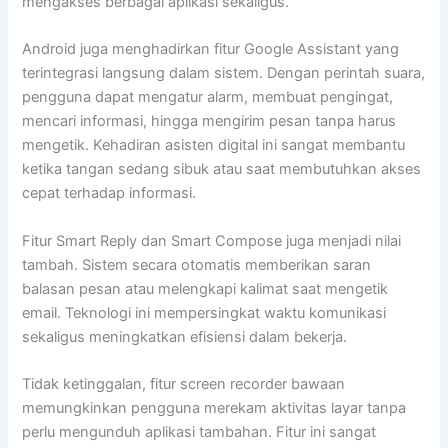
mengakses berbagai aplikasi sekaligus.
Android juga menghadirkan fitur Google Assistant yang
terintegrasi langsung dalam sistem. Dengan perintah suara,
pengguna dapat mengatur alarm, membuat pengingat,
mencari informasi, hingga mengirim pesan tanpa harus
mengetik. Kehadiran asisten digital ini sangat membantu
ketika tangan sedang sibuk atau saat membutuhkan akses
cepat terhadap informasi.
Fitur Smart Reply dan Smart Compose juga menjadi nilai
tambah. Sistem secara otomatis memberikan saran
balasan pesan atau melengkapi kalimat saat mengetik
email. Teknologi ini mempersingkat waktu komunikasi
sekaligus meningkatkan efisiensi dalam bekerja.
Tidak ketinggalan, fitur screen recorder bawaan
memungkinkan pengguna merekam aktivitas layar tanpa
perlu mengunduh aplikasi tambahan. Fitur ini sangat