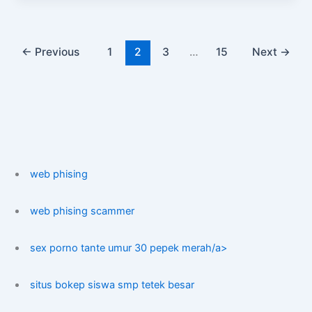
←
Previous
1
2
3
…
15
Next
→
web phising
web phising scammer
sex porno tante umur 30 pepek merah/a>
situs bokep siswa smp tetek besar